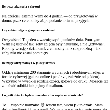
Ile trwa taka sesja z chrztu?
Najczęściej jestem z Wami do 4 godzin — od przygotowań w
domu, przez ceremonię, aż po podanie tortu na przyjęciu.
Czy robisz zdjęcia grupowe z rodziną?
Oczywiście! To jeden z ważniejszych punktów dnia. Pomagam
Wam się ustawić tak, żeby zdjęcia były naturalne, a nie „sztywne”.
Robimy wersję z dziadkami, z chrzestnymi, z całą rodziną – tak,
żeby nikt nie został pominięty.
Ile zdjęć otrzymamy i w jakiej formie?
Oddaję minimum 200 starannie wybranych i obrobionych zdjęć w
formie cyfrowej (galeria online i pendrive, zależnie od pakietu).
Wszystko w wysokiej rozdzielczości, gotowe do druku. Możecie też
zamówić odbitki lub piękny fotoalbum.
Co, jeśli dziecko będzie marudne albo zapłacze w kościele?
To… zupełnie normalne 😊 Jestem tatą, wiem jak to działa. Mam
dużo cierpliwości i zero presji. Wzruszające zdjęcia często powstają