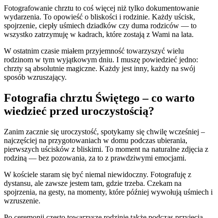
Fotografowanie chrztu to coś więcej niż tylko dokumentowanie
wydarzenia. To opowieść o bliskości i rodzinie. Każdy uścisk,
spojrzenie, ciepły uśmiech dziadków czy duma rodziców — to
wszystko zatrzymuję w kadrach, które zostają z Wami na lata.
W ostatnim czasie miałem przyjemność towarzyszyć wielu
rodzinom w tym wyjątkowym dniu. I muszę powiedzieć jedno:
chrzty są absolutnie magiczne. Każdy jest inny, każdy na swój
sposób wzruszający.
Fotografia chrztu Świętego – co warto
wiedzieć przed uroczystością?
Zanim zacznie się uroczystość, spotykamy się chwilę wcześniej –
najczęściej na przygotowaniach w domu podczas ubierania,
pierwszych uścisków z bliskimi. To moment na naturalne zdjęcia z
rodziną — bez pozowania, za to z prawdziwymi emocjami.
W kościele staram się być niemal niewidoczny. Fotografuję z
dystansu, ale zawsze jestem tam, gdzie trzeba. Czekam na
spojrzenia, na gesty, na momenty, które później wywołują uśmiech i
wzruszenie.
Po ceremonii często towarzyszę rodzinie także podczas przyjęcia.