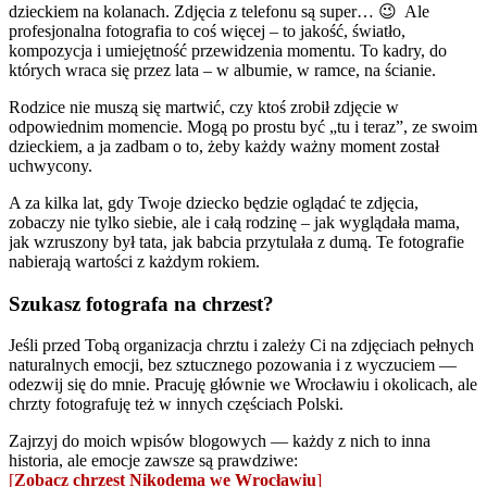
dzieckiem na kolanach. Zdjęcia z telefonu są super… 😉 Ale
profesjonalna fotografia to coś więcej – to jakość, światło,
kompozycja i umiejętność przewidzenia momentu. To kadry, do
których wraca się przez lata – w albumie, w ramce, na ścianie.
Rodzice nie muszą się martwić, czy ktoś zrobił zdjęcie w
odpowiednim momencie. Mogą po prostu być „tu i teraz”, ze swoim
dzieckiem, a ja zadbam o to, żeby każdy ważny moment został
uchwycony.
A za kilka lat, gdy Twoje dziecko będzie oglądać te zdjęcia,
zobaczy nie tylko siebie, ale i całą rodzinę – jak wyglądała mama,
jak wzruszony był tata, jak babcia przytulała z dumą. Te fotografie
nabierają wartości z każdym rokiem.
Szukasz fotografa na chrzest?
Jeśli przed Tobą organizacja chrztu i zależy Ci na zdjęciach pełnych
naturalnych emocji, bez sztucznego pozowania i z wyczuciem —
odezwij się do mnie. Pracuję głównie we Wrocławiu i okolicach, ale
chrzty fotografuję też w innych częściach Polski.
Zajrzyj do moich wpisów blogowych — każdy z nich to inna
historia, ale emocje zawsze są prawdziwe:
[
Zobacz chrzest Nikodema we Wrocławiu
]