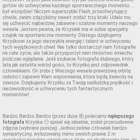
gotów do uchwycenia każdego spontanicznego momentu. …
był wszędzie! Niczym superszybki Flash, przechwytujący
chwile, zanim zdążyliśmy nawet zrobić trzy kroki. Udało mu
się uchwycić najbardziej zabawne i szalone momenty naszego
wesela. Jestem pewna, że Krzysiek ma w sobie specjalny
czujnik na spontaniczne momenty. Dlatego dziękujemy
Krzyśkowi za jego niezwykła energię i talent w uchwyceniu
tych wyjątkowych chwil. Nie tylko dostarczył nam fotografie
na całe życie, ale także przysporzył nam mnóstwo śmiechu
podczas oglądania. Jeśli szukacie fotografa ślubnego, który
lata jak satelita wśród gości, to Krzyśko jest odpowiednik
człowiekiem. On zrobi z Waszego wesela prawdziwą orbitę
radości i zapewni Wam wspomnienia, które będą świeciły na
zawsze. Dziękujemy Krzyśku za Twoją nadludzką prędkość i
niezawodność w uchwyceniu tych fantastycznych
momentów!
Bardzo Bardzo Bardzo (przez duże B) polecamy
najlepszego
fotografa
Krzyśka 🙂 spisał się idealnie, zrobił przecudowne
zdjęcia (wybrane poniżej). Jednocześnie człowiek bardzo
sympatyczny, wyluzowany, mimo swoich prawie 2 m
wysokości świetnie wtopił się w tłum, co skutkowało tym, że