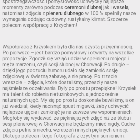
spostrzegawczość i pomysłowość uchwyciły najlepsze
momenty zarówno podczas
ceremonii ślubnej
jak i
wesela
,
natomiast zdjęcia z
pleneru ślubnego
w 100 % spełniły nasze
wymagania oddając cudowny, rustykalny klimat. Szczerze
polecam współpracę z Krzychem!
Współpraca z Krzyśkiem była dla nas czystą przyjemnością.
Po pierwsze – jest bardzo pomysłowy i otwarty na wszelkie
propozycje. Zgodził się wziąć udział w spełnieniu mojego i
męża marzeniu, czyli sesji ślubnej w Chorwacji. Po drugie –
dzięki jego poczuciu humoru udało się zamienić sesję
zdjęciową w świetną zabawę, a nie pracę. Po trzecie
wreszcie – zdjęcia, które dostaliśmy, przeszły nasze
najśmielsze oczekiwania. Były po prostu przepiękne! Krzysiek
ma talent do robienia nietuzinkowych, a jednocześnie
naturalnych ujęć. My się po prostu doskonale bawiliśmy, a on
już wiedział, kiedy nacisnąć spust migawki, żeby uchwycić
najlepsze ujęcie i zamknąć je na zawsze we wspomnieniach.
Mogłoby się wydawać, że piękniejszych zdjęć niż ze ślubu i
sesji plenerowej w Chorwacji nie będziemy mieć nigdy. Cudne
zdjęcia pełne śmiechu, wzruszeń i innych pięknych emocji.
Dlatego polecam tego fotografa z czystym sumieniem.