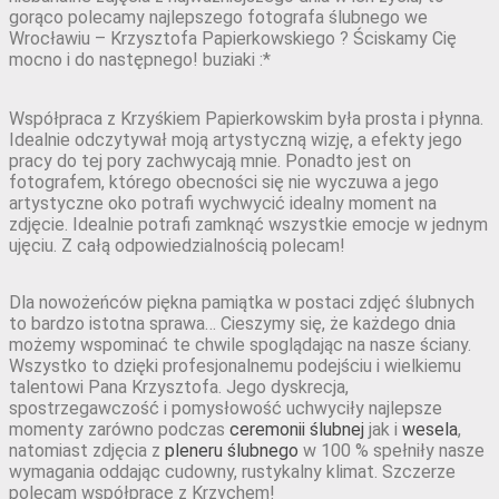
gorąco polecamy najlepszego fotografa ślubnego we
Wrocławiu – Krzysztofa Papierkowskiego ? Ściskamy Cię
mocno i do następnego! buziaki :*
Współpraca z Krzyśkiem Papierkowskim była prosta i płynna.
Idealnie odczytywał moją artystyczną wizję, a efekty jego
pracy do tej pory zachwycają mnie. Ponadto jest on
fotografem, którego obecności się nie wyczuwa a jego
artystyczne oko potrafi wychwycić idealny moment na
zdjęcie. Idealnie potrafi zamknąć wszystkie emocje w jednym
ujęciu. Z całą odpowiedzialnością polecam!
Dla nowożeńców piękna pamiątka w postaci zdjęć ślubnych
to bardzo istotna sprawa… Cieszymy się, że każdego dnia
możemy wspominać te chwile spoglądając na nasze ściany.
Wszystko to dzięki profesjonalnemu podejściu i wielkiemu
talentowi Pana Krzysztofa. Jego dyskrecja,
spostrzegawczość i pomysłowość uchwyciły najlepsze
momenty zarówno podczas
ceremonii ślubnej
jak i
wesela
,
natomiast zdjęcia z
pleneru ślubnego
w 100 % spełniły nasze
wymagania oddając cudowny, rustykalny klimat. Szczerze
polecam współpracę z Krzychem!