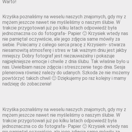
Warto!
Krzyśka poznaliśmy na weselu naszych znajomych, gdy my z
mężem jeszcze nawet nie myśleliśmy o naszym ślubie. W
trakcie przygotowań już po kilku latach odpowiedź była
jednoznaczna co do fotografa- Papier 🙂 Krzysiek wtedy nas
nie pamiętał oczywiście, ale jego zdjęcia same mówiły za
siebie. Polecamy z całego serca pracę z Krzysiem- stwarza
niesamowitą atmosferę i stres w tak ważnym dniu jest jakby
mniejszy. Dobry fotograf jest niezauważalny i pokazuje
najpiękniejsze emocje i chwile z dnia ślubu. Tak właśnie było u
nas. Uwielbiam nasze zdjęcia i streszczenie tego dnia. Sesja
plenerowa również należy do udanych. Szkoda że nie możemy
powtórzyć takich chwil 🙂 Dziękujemy po raz kolejny i mamy
nadzieję do zobaczenia!
Krzyśka poznaliśmy na weselu naszych znajomych, gdy my z
mężem jeszcze nawet nie myśleliśmy o naszym ślubie. W
trakcie przygotowań już po kilku latach odpowiedź była
jednoznaczna co do fotografa- Papier 🙂 Krzysiek wtedy nas
nie pamiętał oczywiście, ale jego zdjęcia same mówiły za