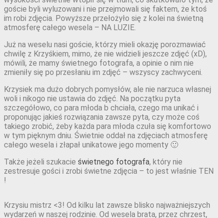
goście byli wyluzowani i nie przejmowali się faktem, że ktoś
im robi zdjęcia. Powyższe przełożyło się z kolei na świetną
atmosferę całego wesela – NA LUZIE.
Już na weselu nasi goście, którzy mieli okazję porozmawiać
chwilę z Krzyśkiem, mimo, że nie widzieli jeszcze zdjęć (xD),
mówili, że mamy świetnego fotografa, a opinie o nim nie
zmieniły się po przesłaniu im zdjęć – wszyscy zachwyceni.
Krzysiek ma dużo dobrych pomysłów, ale nie narzuca własnej
woli i nikogo nie ustawia do zdjęć. Na początku pyta
szczegółowo, co para młoda b chciała, czego ma unikać i
proponując jakieś rozwiązania zawsze pyta, czy może coś
takiego zrobić, żeby każda para młoda czuła się komfortowo
w tym pięknym dniu. Świetnie oddał na zdjęciach atmosferę
całego wesela i złapał unikatowe jego momenty 🙂
Także jeżeli szukacie
świetnego fotografa
, który nie
zestresuje gości i zrobi świetne zdjęcia – to jest właśnie TEN
!
Krzysiu mistrz <3! Od kilku lat zawsze blisko najważniejszych
wydarzeń w naszej rodzinie. Od wesela brata, przez chrzest,