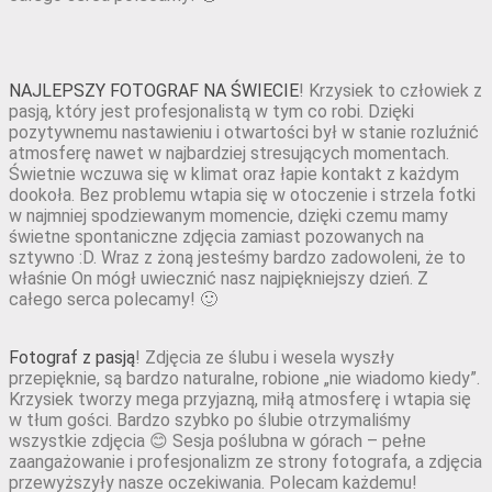
NAJLEPSZY FOTOGRAF NA ŚWIECIE
! Krzysiek to człowiek z
pasją, który jest profesjonalistą w tym co robi. Dzięki
pozytywnemu nastawieniu i otwartości był w stanie rozluźnić
atmosferę nawet w najbardziej stresujących momentach.
Świetnie wczuwa się w klimat oraz łapie kontakt z każdym
dookoła. Bez problemu wtapia się w otoczenie i strzela fotki
w najmniej spodziewanym momencie, dzięki czemu mamy
świetne spontaniczne zdjęcia zamiast pozowanych na
sztywno :D. Wraz z żoną jesteśmy bardzo zadowoleni, że to
właśnie On mógł uwiecznić nasz najpiękniejszy dzień. Z
całego serca polecamy! 🙂
Fotograf z pasją
! Zdjęcia ze ślubu i wesela wyszły
przepięknie, są bardzo naturalne, robione „nie wiadomo kiedy”.
Krzysiek tworzy mega przyjazną, miłą atmosferę i wtapia się
w tłum gości. Bardzo szybko po ślubie otrzymaliśmy
wszystkie zdjęcia 😊 Sesja poślubna w górach – pełne
zaangażowanie i profesjonalizm ze strony fotografa, a zdjęcia
przewyższyły nasze oczekiwania. Polecam każdemu!