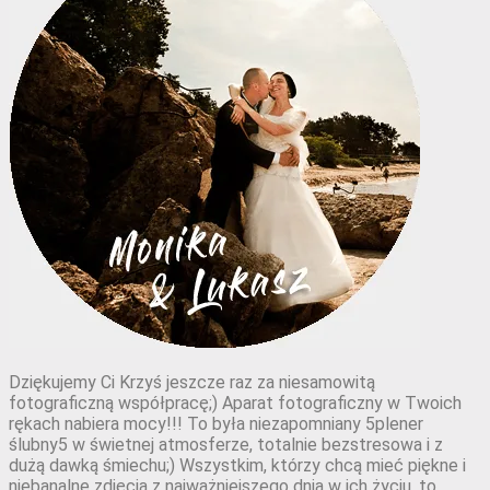
Dziękujemy Ci Krzyś jeszcze raz za niesamowitą
fotograficzną współpracę;) Aparat fotograficzny w Twoich
rękach nabiera mocy!!! To była niezapomniany 5plener
ślubny5 w świetnej atmosferze, totalnie bezstresowa i z
dużą dawką śmiechu;) Wszystkim, którzy chcą mieć piękne i
niebanalne zdjęcia z najważniejszego dnia w ich życiu, to