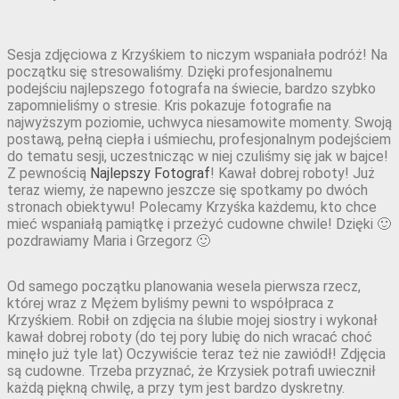
Sesja zdjęciowa z Krzyśkiem to niczym wspaniała podróż! Na
początku się stresowaliśmy. Dzięki profesjonalnemu
podejściu najlepszego fotografa na świecie, bardzo szybko
zapomnieliśmy o stresie. Kris pokazuje fotografie na
najwyższym poziomie, uchwyca niesamowite momenty. Swoją
postawą, pełną ciepła i uśmiechu, profesjonalnym podejściem
do tematu sesji, uczestnicząc w niej czuliśmy się jak w bajce!
Z pewnością
Najlepszy Fotograf
! Kawał dobrej roboty! Już
teraz wiemy, że napewno jeszcze się spotkamy po dwóch
stronach obiektywu! Polecamy Krzyśka każdemu, kto chce
mieć wspaniałą pamiątkę i przeżyć cudowne chwile! Dzięki 🙂
pozdrawiamy Maria i Grzegorz 🙂
Od samego początku planowania wesela pierwsza rzecz,
której wraz z Mężem byliśmy pewni to współpraca z
Krzyśkiem. Robił on zdjęcia na ślubie mojej siostry i wykonał
kawał dobrej roboty (do tej pory lubię do nich wracać choć
minęło już tyle lat) Oczywiście teraz też nie zawiódł! Zdjęcia
są cudowne. Trzeba przyznać, że Krzysiek potrafi uwiecznił
każdą piękną chwilę, a przy tym jest bardzo dyskretny.