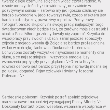
twarzy, dzięki czemu na zdjęciach widać czystą radość. W
czasie uroczystości był 'niewidoczny’, oczywiście w
pozytywnym sensie – zarówno my jak i goście czuliśmy się
bardzo swobodnie w jego towarzystwie, czego efektem jest
bardzo autentyczny, prawdziwy reportaż. Pomysłowy
fotograf, bardzo skupiony na swojej pracy, najlepszym tego
świadectwem niech będzie fakt, że zarówno moja siostra jak i
siostra Pana Młodego zdecydowały się zaprosić Krzyśka do
współpracy przy swoich ślubach, zanim jeszcze zobaczyły
zdjęcia z mojego wesela 🙂 Zdjęcia są bardzo profesjonalne,
widać w nich rękę fachowca. Doskonałe technicznie.
Uchwycone zostały wszystkie najważniejsze momenty dnia
ślubu, a co najistotniejsze – wszystkie emocje. Łzy
wzruszenia popłynęły przy oglądaniu 🙂 Oferta Krzyśka
również cenowo jest bardzo przystępna, naprawdę można się
po ludzku dogadać. Fajny człowiek i świetny fotograf.
Polecam! 🙂
Serdecznie polecam! Krzysiek potrafi spełnić zdjęciowe
marzenia nawet najbardziej wymagającej Panny Młodej 🙂
Doskonały kontakt przed weselem, wspaniała współpraca w