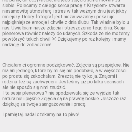
siebie. Polecamy z całego serca pracę z Krzysiem- stwarza
niesamowitą atmosferę i stres w tak ważnym dniu jest jakby
mniejszy. Dobry fotograf jest niezauważalny i pokazuje
najpiękniejsze emocje i chwile z dnia ślubu. Tak właśnie było u
nas. Uwielbiam nasze zdjęcia i streszczenie tego dnia. Sesja
plenerowa również należy do udanych. Szkoda że nie możemy
powtórzyć takich chwil 🙂 Dziękujemy po raz kolejny i mamy
nadzieję do zobaczenia!
Chciałam ci ogromne podziękować. Zdjęcia są przepiękne. Nie
ma ani jednego, które by mi się nie podobało, a w większości
po prostu się zakochałam. Zresztą nie tylko ja. Znajomi i
rodzina też są zachwyceni. Jesteśmy już po kilku seansach
ale nie sposób się nimi znudzić.
I ta sesja plenerowa ? nie spodziewała się że wyjdzie tak
naturalnie i pięknie.Zdjęcia są na prawdę boskie. Jeszcze raz
dziękuję za twoje zaangażowanie i pracę.
I pamiętaj, nadal czekamy na to piwo!