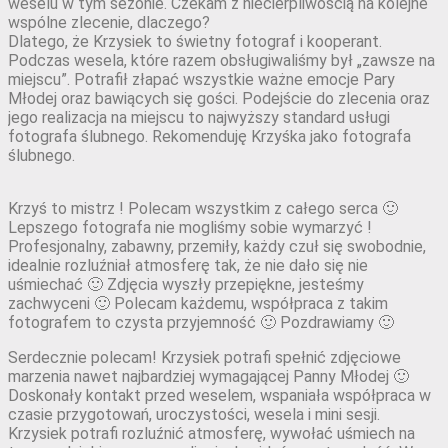
weselu w tym sezonie. Czekam z niecierpliwością na kolejne
wspólne zlecenie, dlaczego?
Dlatego, że Krzysiek to świetny fotograf i kooperant.
Podczas wesela, które razem obsługiwaliśmy był „zawsze na
miejscu”. Potrafił złapać wszystkie ważne emocje Pary
Młodej oraz bawiących się gości. Podejście do zlecenia oraz
jego realizacja na miejscu to najwyższy standard usługi
fotografa ślubnego. Rekomenduję Krzyśka jako fotografa
ślubnego.
Krzyś to mistrz ! Polecam wszystkim z całego serca 🙂
Lepszego fotografa nie mogliśmy sobie wymarzyć !
Profesjonalny, zabawny, przemiły, każdy czuł się swobodnie,
idealnie rozluźniał atmosferę tak, że nie dało się nie
uśmiechać 🙂 Zdjęcia wyszły przepiękne, jesteśmy
zachwyceni 🙂 Polecam każdemu, współpraca z takim
fotografem to czysta przyjemność 🙂 Pozdrawiamy 🙂
Serdecznie polecam! Krzysiek potrafi spełnić zdjęciowe
marzenia nawet najbardziej wymagającej Panny Młodej 🙂
Doskonały kontakt przed weselem, wspaniała współpraca w
czasie przygotowań, uroczystości, wesela i mini sesji.
Krzysiek potrafi rozluźnić atmosferę, wywołać uśmiech na