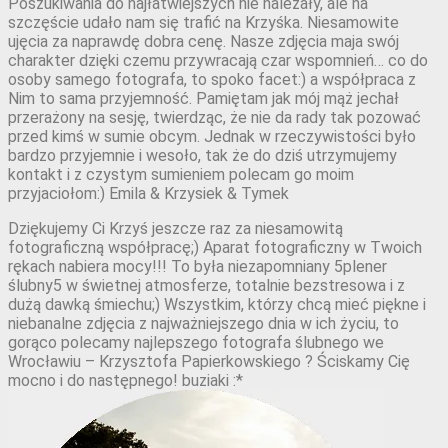
Poszukiwania do najłatwiejszych nie należały, ale na
szczęście udało nam się trafić na Krzyśka. Niesamowite
ujęcia za naprawdę dobra cenę. Nasze zdjęcia maja swój
charakter dzięki czemu przywracają czar wspomnień… co do
osoby samego fotografa, to spoko facet:) a współpraca z
Nim to sama przyjemność. Pamiętam jak mój mąż jechał
przerażony na sesję, twierdząc, że nie da rady tak pozować
przed kimś w sumie obcym. Jednak w rzeczywistości było
bardzo przyjemnie i wesoło, tak że do dziś utrzymujemy
kontakt i z czystym sumieniem polecam go moim
przyjaciołom:) Emila & Krzysiek & Tymek
Dziękujemy Ci Krzyś jeszcze raz za niesamowitą
fotograficzną współpracę;) Aparat fotograficzny w Twoich
rękach nabiera mocy!!! To była niezapomniany 5plener
ślubny5 w świetnej atmosferze, totalnie bezstresowa i z
dużą dawką śmiechu;) Wszystkim, którzy chcą mieć piękne i
niebanalne zdjęcia z najważniejszego dnia w ich życiu, to
gorąco polecamy najlepszego fotografa ślubnego we
Wrocławiu – Krzysztofa Papierkowskiego ? Ściskamy Cię
mocno i do następnego! buziaki :*