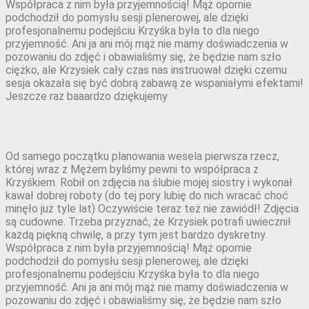
Współpraca z nim była przyjemnością! Mąż opornie
podchodził do pomysłu sesji plenerowej, ale dzięki
profesjonalnemu podejściu Krzyśka była to dla niego
przyjemność. Ani ja ani mój mąż nie mamy doświadczenia w
pozowaniu do zdjęć i obawialiśmy się, że będzie nam szło
ciężko, ale Krzysiek cały czas nas instruował dzięki czemu
sesja okazała się być dobrą zabawą ze wspaniałymi efektami!
Jeszcze raz baaardzo dziękujemy
Od samego początku planowania wesela pierwsza rzecz,
której wraz z Mężem byliśmy pewni to współpraca z
Krzyśkiem. Robił on zdjęcia na ślubie mojej siostry i wykonał
kawał dobrej roboty (do tej pory lubię do nich wracać choć
minęło już tyle lat) Oczywiście teraz też nie zawiódł! Zdjęcia
są cudowne. Trzeba przyznać, że Krzysiek potrafi uwiecznił
każdą piękną chwilę, a przy tym jest bardzo dyskretny.
Współpraca z nim była przyjemnością! Mąż opornie
podchodził do pomysłu sesji plenerowej, ale dzięki
profesjonalnemu podejściu Krzyśka była to dla niego
przyjemność. Ani ja ani mój mąż nie mamy doświadczenia w
pozowaniu do zdjęć i obawialiśmy się, że będzie nam szło