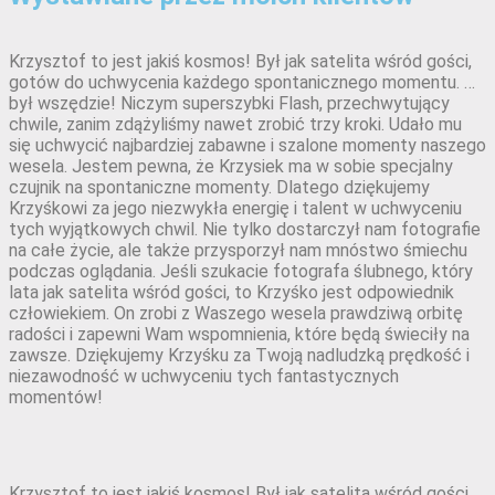
Krzysztof to jest jakiś kosmos! Był jak satelita wśród gości,
gotów do uchwycenia każdego spontanicznego momentu. …
był wszędzie! Niczym superszybki Flash, przechwytujący
chwile, zanim zdążyliśmy nawet zrobić trzy kroki. Udało mu
się uchwycić najbardziej zabawne i szalone momenty naszego
wesela. Jestem pewna, że Krzysiek ma w sobie specjalny
czujnik na spontaniczne momenty. Dlatego dziękujemy
Krzyśkowi za jego niezwykła energię i talent w uchwyceniu
tych wyjątkowych chwil. Nie tylko dostarczył nam fotografie
na całe życie, ale także przysporzył nam mnóstwo śmiechu
podczas oglądania. Jeśli szukacie fotografa ślubnego, który
lata jak satelita wśród gości, to Krzyśko jest odpowiednik
człowiekiem. On zrobi z Waszego wesela prawdziwą orbitę
radości i zapewni Wam wspomnienia, które będą świeciły na
zawsze. Dziękujemy Krzyśku za Twoją nadludzką prędkość i
niezawodność w uchwyceniu tych fantastycznych
momentów!
Krzysztof to jest jakiś kosmos! Był jak satelita wśród gości,