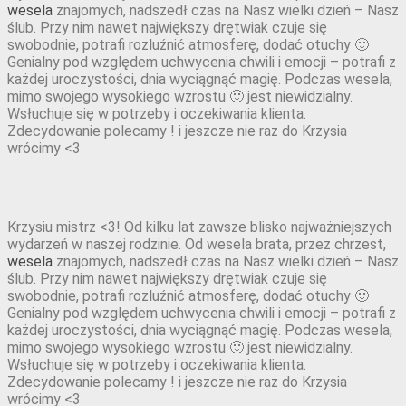
wesela
znajomych, nadszedł czas na Nasz wielki dzień – Nasz
ślub. Przy nim nawet największy drętwiak czuje się
swobodnie, potrafi rozluźnić atmosferę, dodać otuchy 🙂
Genialny pod względem uchwycenia chwili i emocji – potrafi z
każdej uroczystości, dnia wyciągnąć magię. Podczas wesela,
mimo swojego wysokiego wzrostu 🙂 jest niewidzialny.
Wsłuchuje się w potrzeby i oczekiwania klienta.
Zdecydowanie polecamy ! i jeszcze nie raz do Krzysia
wrócimy <3
Krzysiu mistrz <3! Od kilku lat zawsze blisko najważniejszych
wydarzeń w naszej rodzinie. Od wesela brata, przez chrzest,
wesela
znajomych, nadszedł czas na Nasz wielki dzień – Nasz
ślub. Przy nim nawet największy drętwiak czuje się
swobodnie, potrafi rozluźnić atmosferę, dodać otuchy 🙂
Genialny pod względem uchwycenia chwili i emocji – potrafi z
każdej uroczystości, dnia wyciągnąć magię. Podczas wesela,
mimo swojego wysokiego wzrostu 🙂 jest niewidzialny.
Wsłuchuje się w potrzeby i oczekiwania klienta.
Zdecydowanie polecamy ! i jeszcze nie raz do Krzysia
wrócimy <3