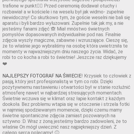
trafione w punkt👌🏻 Przed ceremonią dodawał otuchy i
rozbawiał a w kościele i na weselu był jak widmo- zupełnie
niewidoczny! Co skutkowo tym, że goście weselni nie bali się
aparatu i byli bardzo wyluzowani. Zupełnie tak jak my, a nie
jesteśmy fanami zdjęć 🙈 Miał mnóstwo świetnych
pomysłów dopasowanych indywidualnie pod nas. Finalnie
zdjęcia wyszły magiczne, zabawne i wzruszające. Cieszę się,
że to właśnie jego wybraliśmy na osobę która uwietrzniła te
momenty w najważniejszym dniu naszego życia. Widać, że
robi to co kocha a robi to świetnie! Jeszcze raz dziękujemy
❤️
NAJLEPSZY FOTOGRAF NA ŚWIECIE
! Krzysiek to człowiek z
pasją, który jest profesjonalistą w tym co robi. Dzięki
pozytywnemu nastawieniu i otwartości był w stanie rozluźnić
atmosferę nawet w najbardziej stresujących momentach.
Świetnie wczuwa się w klimat oraz łapie kontakt z każdym
dookoła. Bez problemu wtapia się w otoczenie i strzela fotki
w najmniej spodziewanym momencie, dzięki czemu mamy
świetne spontaniczne zdjęcia zamiast pozowanych na
sztywno :D. Wraz z żoną jesteśmy bardzo zadowoleni, że to
właśnie On mógł uwiecznić nasz najpiękniejszy dzień. Z
całego serca polecamy! 🙂