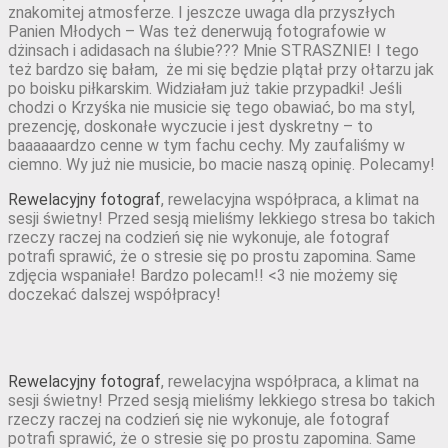
znakomitej atmosferze. I jeszcze uwaga dla przyszłych
Panien Młodych – Was też denerwują fotografowie w
dżinsach i adidasach na ślubie??? Mnie STRASZNIE! I tego
też bardzo się bałam, że mi się będzie plątał przy ołtarzu jak
po boisku piłkarskim. Widziałam już takie przypadki! Jeśli
chodzi o Krzyśka nie musicie się tego obawiać, bo ma styl,
prezencję, doskonałe wyczucie i jest dyskretny – to
baaaaaardzo cenne w tym fachu cechy. My zaufaliśmy w
ciemno. Wy już nie musicie, bo macie naszą opinię. Polecamy!
Rewelacyjny fotograf
, rewelacyjna współpraca, a klimat na
sesji świetny! Przed sesją mieliśmy lekkiego stresa bo takich
rzeczy raczej na codzień się nie wykonuje, ale fotograf
potrafi sprawić, że o stresie się po prostu zapomina. Same
zdjęcia wspaniałe! Bardzo polecam!! <3 nie możemy się
doczekać dalszej współpracy!
Rewelacyjny fotograf
, rewelacyjna współpraca, a klimat na
sesji świetny! Przed sesją mieliśmy lekkiego stresa bo takich
rzeczy raczej na codzień się nie wykonuje, ale fotograf
potrafi sprawić, że o stresie się po prostu zapomina. Same