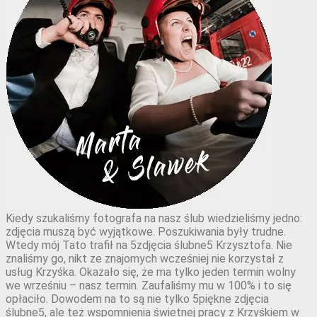
Kiedy szukaliśmy fotografa na nasz ślub wiedzieliśmy jedno:
zdjęcia muszą być wyjątkowe. Poszukiwania były trudne.
Wtedy mój Tato trafił na 5zdjęcia ślubne5 Krzysztofa. Nie
znaliśmy go, nikt ze znajomych wcześniej nie korzystał z
usług Krzyśka. Okazało się, że ma tylko jeden termin wolny
we wrześniu – nasz termin. Zaufaliśmy mu w 100% i to się
opłaciło. Dowodem na to są nie tylko 5piękne zdjęcia
ślubne5, ale też wspomnienia świetnej pracy z Krzyśkiem w