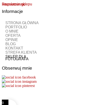
Regulamin sklepu internetowego
Informacje
STRONA GŁÓWNA
PORTFOLIO
O MNIE
OFERTA
OPINIE
BLOG
KONTAKT
STREFA KLIENTA
SKLEP DLA
FOTOGRAFA
Obserwuj mnie
0