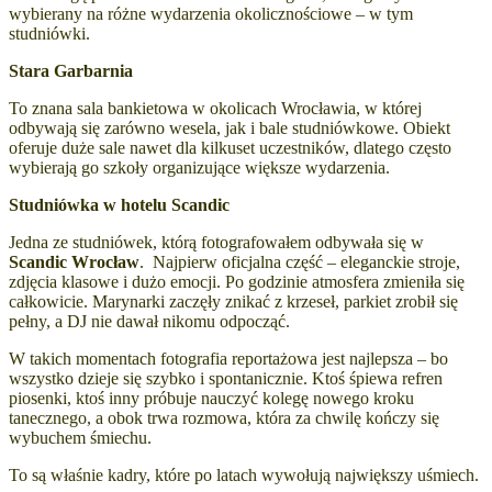
wybierany na różne wydarzenia okolicznościowe – w tym
studniówki.
Stara Garbarnia
To znana sala bankietowa w okolicach Wrocławia, w której
odbywają się zarówno wesela, jak i bale studniówkowe. Obiekt
oferuje duże sale nawet dla kilkuset uczestników, dlatego często
wybierają go szkoły organizujące większe wydarzenia.
Studniówka w hotelu Scandic
Jedna ze studniówek, którą fotografowałem odbywała się w
Scandic Wrocław
.
Najpierw oficjalna część – eleganckie stroje,
zdjęcia klasowe i dużo emocji. Po godzinie atmosfera zmieniła się
całkowicie. Marynarki zaczęły znikać z krzeseł, parkiet zrobił się
pełny, a DJ nie dawał nikomu odpocząć.
W takich momentach fotografia reportażowa jest najlepsza – bo
wszystko dzieje się szybko i spontanicznie. Ktoś śpiewa refren
piosenki, ktoś inny próbuje nauczyć kolegę nowego kroku
tanecznego, a obok trwa rozmowa, która za chwilę kończy się
wybuchem śmiechu.
To są właśnie kadry, które po latach wywołują największy uśmiech.