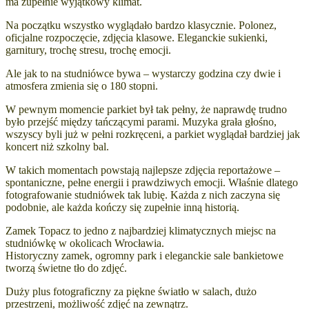
ma zupełnie wyjątkowy klimat.
Na początku wszystko wyglądało bardzo klasycznie. Polonez,
oficjalne rozpoczęcie, zdjęcia klasowe. Eleganckie sukienki,
garnitury, trochę stresu, trochę emocji.
Ale jak to na studniówce bywa – wystarczy godzina czy dwie i
atmosfera zmienia się o 180 stopni.
W pewnym momencie parkiet był tak pełny, że naprawdę trudno
było przejść między tańczącymi parami. Muzyka grała głośno,
wszyscy byli już w pełni rozkręceni, a parkiet wyglądał bardziej jak
koncert niż szkolny bal.
W takich momentach powstają najlepsze zdjęcia reportażowe –
spontaniczne, pełne energii i prawdziwych emocji. Właśnie dlatego
fotografowanie studniówek tak lubię. Każda z nich zaczyna się
podobnie, ale każda kończy się zupełnie inną historią.
Zamek Topacz to jedno z najbardziej klimatycznych miejsc na
studniówkę w okolicach Wrocławia.
Historyczny zamek, ogromny park i eleganckie sale bankietowe
tworzą świetne tło do zdjęć.
Duży plus fotograficzny za piękne światło w salach, dużo
przestrzeni, możliwość zdjęć na zewnątrz.