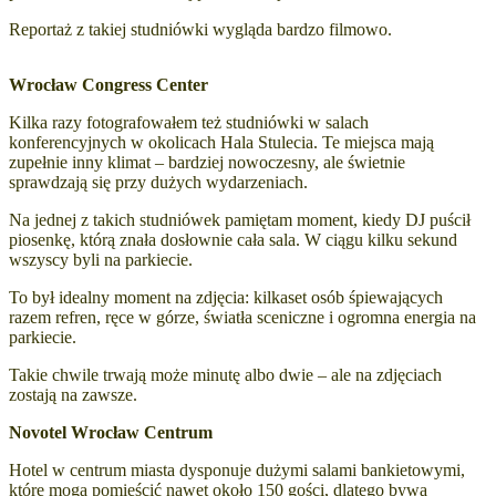
Reportaż z takiej studniówki wygląda bardzo filmowo.
Wrocław Congress Center
Kilka razy fotografowałem też studniówki w salach
konferencyjnych w okolicach
Hala Stulecia
. Te miejsca mają
zupełnie inny klimat – bardziej nowoczesny, ale świetnie
sprawdzają się przy dużych wydarzeniach.
Na jednej z takich studniówek pamiętam moment, kiedy DJ puścił
piosenkę, którą znała dosłownie cała sala. W ciągu kilku sekund
wszyscy byli na parkiecie.
To był idealny moment na zdjęcia: kilkaset osób śpiewających
razem refren, ręce w górze, światła sceniczne i ogromna energia na
parkiecie.
Takie chwile trwają może minutę albo dwie – ale na zdjęciach
zostają na zawsze.
Novotel Wrocław Centrum
Hotel w centrum miasta dysponuje dużymi salami bankietowymi,
które mogą pomieścić nawet około 150 gości, dlatego bywa