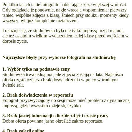
Po kilku latach takie fotografie nabierają jeszcze większej wartości.
Gdy oglądacie je ponownie, nagle wracają wspomnienia: pierwszy
taniec, wspólne zdjęcia z klasą, śmiech przy stoliku, momenty kiedy
wszyscy byli już kompletnie roztańczeni.
I okazuje się, że studniówka była nie tylko imprezą przed maturą,
ale też ostatnim wielkim wydarzeniem całej klasy przed wejściem w
dorosłe życie.
Najczęstsze błędy przy wyborze fotografa na studniówkę
1. Wybór tylko na podstawie ceny
Studniówka trwa jedną noc, ale zdjęcia zostają na lata. Najtańsza
oferta często oznacza brak doświadczenia w pracy w trudnym
świetle sali.
2. Brak doświadczenia w reportażu
Fotograf przyzwyczajony do sesji może mieć problem z dynamiczną
imprezą, gdzie wszystko dzieje się szybko.
3. Brak jasnej informacji o liczbie zdjęć i czasie pracy
Dobra oferta powinna jasno określać zakres reportażu.
4. Brak galerii online