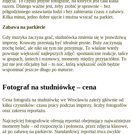
zdjęcia.
To często jedyne fotografie, na których jest cała klasa
razem.
Dlatego ważne jest, żeby zrobić je sprawnie – bez
półgodzinnego ustawiania ludzi i bez zabierania czasu z zabawy.
Kilka minut, jedno dobre ujęcie i można wracać na parkiet.
Zabawa na parkiecie
Gdy muzyka zaczyna grać, studniówka zmienia się w prawdziwą
imprezę.
Krawaty przestają być idealnie proste.
Buty zaczynają
trochę boleć, ale nikt się tym nie przejmuje. To właśnie wtedy
powstaje większość najlepszych zdjęć: spontaniczne reakcje, tańce
w grupach, śmiech i rozmowy, momenty między przyjaciółmi. To
już nie jest oficjalny bal – to noc, którą większość osób będzie
wspominać jeszcze długo po maturze.
Fotograf na studniówkę – cena
Cena fotografa na studniówkę we Wrocławiu zależy głównie od
kilku czynników: czasu pracy podczas imprezy, liczby fotografów
oraz zakresu reportażu.
Najczęściej fotografowie oferują reportaż obejmujący najważniejsze
momenty balu – od rozpoczęcia i poloneza, przez zdjęcia klasowe,
aż po zabawę na parkiecie. Standardowy reportaż trwa zwykle