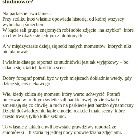
studniówce?
Na parkiecie trwa taniec.
Przy stoliku ktoś właśnie opowiada historię, od której wszyscy
wybuchają śmiechem.
W kącie sali grupa znajomych robi sobie zdjęcie „na szybko”, które
za chwilę okaże się jednym z ulubionych.
A w międzyczasie dzieją się setki małych momentów, których nikt
nie planował.
I właśnie dlatego reportaż ze studniówki jest tak wyjątkowy – bo
składa się z takich krótkich scen.
Dobry fotograf potrafi być w tych miejscach dokładnie wtedy, gdy
dzieje się coś ciekawego.
Wie, kiedy zbliża się moment, który warto uchwycić. Potrafi
pracować w trudnym świetle sali bankietowej, gdzie światła
zmieniają się co chwilę, a ruch na parkiecie jest bardzo dynamiczny.
Dzięki doświadczeniu łapie emocje, reakcje i małe sceny, które
często trwają tylko kilka sekund.
To właśnie z takich chwil powstaje prawdziwy reportaż ze
studniówki – historia tej jednej nocy opowiedziana zdjęciami.