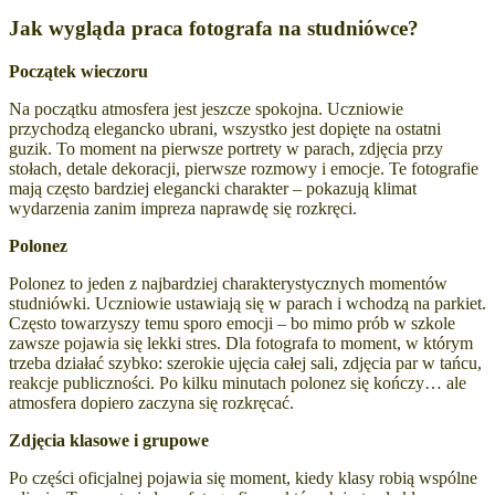
Jak wygląda praca fotografa na studniówce?
Początek wieczoru
Na początku atmosfera jest jeszcze spokojna. Uczniowie
przychodzą elegancko ubrani, wszystko jest dopięte na ostatni
guzik.
To moment na pierwsze portrety w parach, zdjęcia przy
stołach, detale dekoracji, pierwsze rozmowy i emocje.
Te fotografie
mają często bardziej elegancki charakter – pokazują klimat
wydarzenia zanim impreza naprawdę się rozkręci.
Polonez
Polonez to jeden z najbardziej charakterystycznych momentów
studniówki.
Uczniowie ustawiają się w parach i wchodzą na parkiet.
Często towarzyszy temu sporo emocji – bo mimo prób w szkole
zawsze pojawia się lekki stres.
Dla fotografa to moment, w którym
trzeba działać szybko:
szerokie ujęcia całej sali,
zdjęcia par w tańcu,
reakcje publiczności.
Po kilku minutach polonez się kończy… ale
atmosfera dopiero zaczyna się rozkręcać.
Zdjęcia klasowe i grupowe
Po części oficjalnej pojawia się moment, kiedy klasy robią wspólne