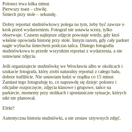
Polonez trwa kilka minut.
Pierwszy toast – chwilę.
Śmiech przy stole – sekundę.
Dobry reportaż studniówkowy polega na tym, żeby być zawsze o
krok przed wydarzeniem. Fotograf nie ustawia sceny, tylko
obserwuje.
Czasem najlepsze zdjęcie powstaje wtedy, gdy ktoś
właśnie opowiada historię przy stole. Innym razem, gdy cały parkiet
nagle wybucha śmiechem podczas tańca.
Dlatego fotografia
studniówkowa to przede wszystkim reportaż z wydarzenia, a nie
ustawiane zdjęcia.
Jeśli organizujecie studniówkę we Wrocławiu albo w okolicach i
szukacie fotografa, który zrobi naturalny reportaż z całego balu,
dobrze trafiliście.
Nie ustawiam ludzi w rządku co 15 minut.
Zamiast tego fotografuję to, co naprawdę się dzieje: polonez i
oficjalne rozpoczęcie, zdjęcia klasowe i grupowe, tańce na
parkiecie, momenty przy stolikach i spontaniczne sytuacje, których
nikt nie planował.
Efekt?
Autentyczna historia studniówki, a nie zestaw sztywnych zdjęć.