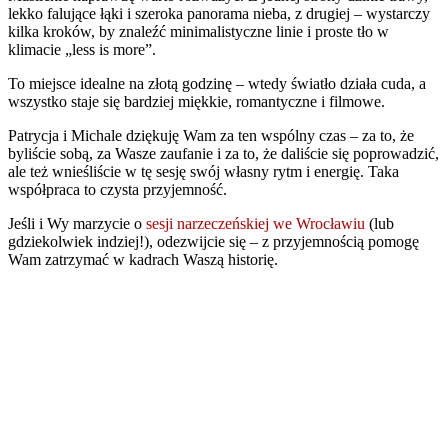
lekko falujące łąki i szeroka panorama nieba, z drugiej – wystarczy
kilka kroków, by znaleźć minimalistyczne linie i proste tło w
klimacie „less is more”.
To miejsce idealne na złotą godzinę – wtedy światło działa cuda, a
wszystko staje się bardziej miękkie, romantyczne i filmowe.
Patrycja i Michale dziękuję Wam za ten wspólny czas – za to, że
byliście sobą, za Wasze zaufanie i za to, że daliście się poprowadzić,
ale też wnieśliście w tę sesję swój własny rytm i energię. Taka
współpraca to czysta przyjemność.
Jeśli i Wy marzycie o
sesji narzeczeńskiej we Wrocławiu
(lub
gdziekolwiek indziej!), odezwijcie się – z przyjemnością pomogę
Wam zatrzymać w kadrach Waszą historię.