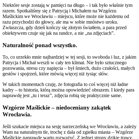
Niektóre sesje zostają w pamięci na długo – i tak było właśnie tym
razem. Spotkaliśmy się z Patrycją i Michałem na Wzgórzu
Maślickim we Wrocławiu – miejscu, które może nie każdemu od
razu przychodzi do głowy, ale ma w sobie mnóstwo uroku.
Zwłaszcza, gdy dzień kończy się złotym światłem, a para przed
obiektywem czuje się jak na randce, a nie „na zdjęciach”.
Naturalność ponad wszystko.
To, co urzekło mnie najbardziej w tej sesji, to swoboda i luz, z jakim
Patrycja i Michał weszli w cały ten klimat. Nie było sztucznego
pozowania, stresu czy napięcia – był śmiech, dużo czułości, małych
gestów i spojrzeń, które mówią więcej niż tysiąc słów.
W takich momentach czuję, że fotografia to coś więcej niż ładne
kadry – to historia, którą można opowiedzieć obrazem. I kiedy para
naprawdę jest „tu i teraz”, zdjęcia robią się praktycznie same.
Wzgórze Maślickie – niedoceniany zakątek
Wrocławia.
Jeśli szukacie miejsca na sesję narzeczeńską we Wrocławiu, a zależy
Wam na naturalnym tle, trochę z dala od zgiełku miasta – Wzgórze
Maślickie naprawdę warto rozważyć. Z jednej strony dzikie trawy,